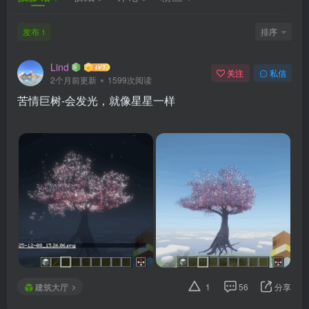
发布
排序
1
Lind
关注
私信
2个月前更新
1599次阅读
苦情巨树-会发光，就像星星一样
建筑大厅
1
56
分享