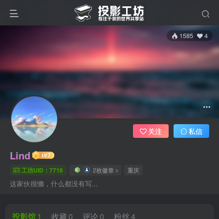
1585
4
关注
私信
Lind
工坊UID：7716
2枚徽章
重庆
这家伙很懒，什么都没有写...
投影馆
1
收藏
0
评论
0
粉丝
4