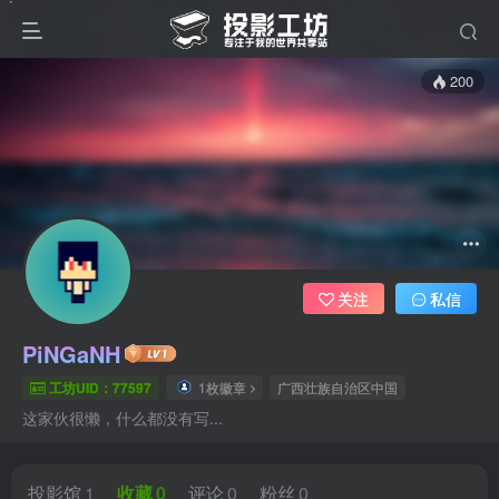
200
关注
私信
PiNGaNH
工坊UID：77597
1枚徽章
广西壮族自治区中国
这家伙很懒，什么都没有写...
投影馆
1
收藏
0
评论
0
粉丝
0