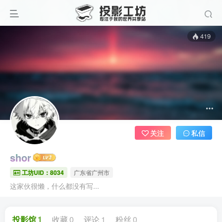
419
关注
私信
shor
工坊UID：8034
广东省广州市
这家伙很懒，什么都没有写...
投影馆
1
收藏
0
评论
1
粉丝
0