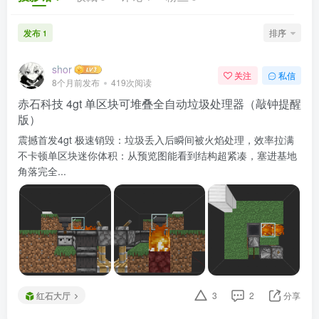
发布
排序
1
shor
关注
私信
8个月前发布
419次阅读
赤石科技 4gt 单区块可堆叠全自动垃圾处理器（敲钟提醒
版）
震撼首发4gt 极速销毁：垃圾丢入后瞬间被火焰处理，效率拉满
不卡顿单区块迷你体积：从预览图能看到结构超紧凑，塞进基地
角落完全...
红石大厅
3
2
分享