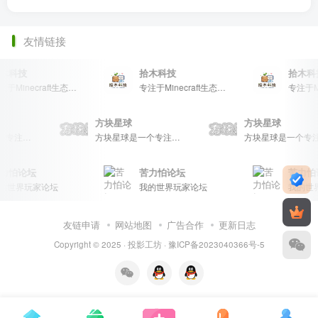
友情链接
木科技
拾木科技
拾木科
专注于Minecraft生态建设
专注于Minecraft生态建设
方块星球
方块星球
方块星球是一个专注于我的世界的中文论坛，提供丰富的资源分享、玩家交流和创意展示，包括地图、皮肤、数据包等内容，打造Minecraft玩家的专属社区乐园！
方块星球是一个专注于我的世界的中文论坛，提供丰富的资源分享、玩家交流和创意展示，包括地图、皮肤、数据包等内容，打造Minecraft玩家的专属社区乐园！
力怕论坛
苦力怕论坛
苦力怕
的世界玩家论坛
我的世界玩家论坛
我的世
友链申请
网站地图
广告合作
更新日志
Copyright © 2025 ·
投影工坊
·
豫ICP备2023040366号-5