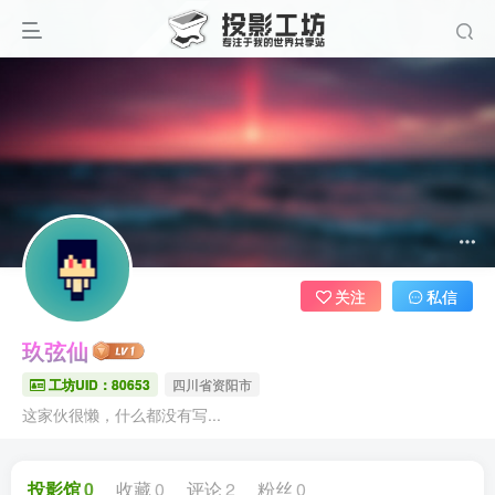
关注
私信
玖弦仙
工坊UID：80653
四川省资阳市
这家伙很懒，什么都没有写...
投影馆
0
收藏
0
评论
2
粉丝
0