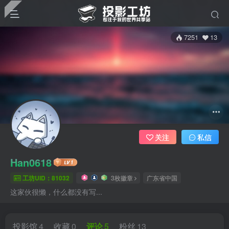
7251
13
关注
私信
Han0618
工坊UID：81032
3枚徽章
广东省中国
这家伙很懒，什么都没有写...
投影馆
4
收藏
0
评论
5
粉丝
13