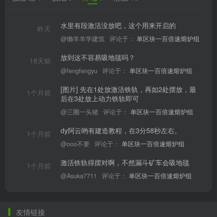
水里有段激活没放吧，这个用来开启的
昨天
@懒羊羊学建筑
评论于：
单区块一百倍速熔炉组
放到这不容易吸地毯吗？
18天前
@fengfengyu
评论于：
单区块一百倍速熔炉组
[图片] 先在1处放激活铁轨，再如2处摆放，最
1个月前
后在3处放上动力铁轨即可
@三圈一头猪
评论于：
单区块一百倍速熔炉组
dy阿云哟有建造教程，在3分58秒左右。
1个月前
@ooo不要
评论于：
单区块一百倍速熔炉组
激活铁轨得摆对啊，不然漏斗矿车会吸地毯
1个月前
@Asuka7711
评论于：
单区块一百倍速熔炉组
友情链接