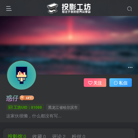
关注
私信
惑仔
工坊UID：81069
黑龙江省哈尔滨市
这家伙很懒，什么都没有写...
投影馆
0
收藏
0
评论
2
粉丝
0