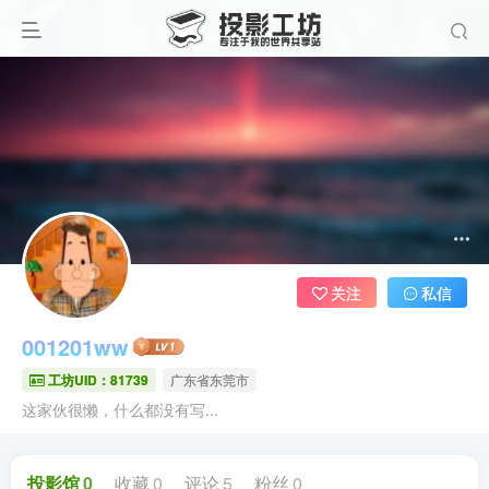
关注
私信
001201ww
工坊UID：81739
广东省东莞市
这家伙很懒，什么都没有写...
投影馆
0
收藏
0
评论
5
粉丝
0