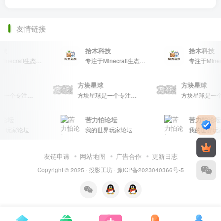
友情链接
技
拾木科技
拾木科技
专注于Minecraft生态建设
专注于Minecraft生态建设
球
方块星球
方块星球
方块星球是一个专注于我的世界的中文论坛，提供丰富的资源分享、玩家交流和创意展示，包括地图、皮肤、数据包等内容，打造Minecraft玩家的专属社区乐园！
方块星球是一个专注于我的世界的中文论坛，提供丰富的资源分享、玩家交流和创意展示，包括地图、皮肤、数据包等内容，打造Minecraft玩家的专属社区乐园！
论坛
苦力怕论坛
苦力怕论坛
界玩家论坛
我的世界玩家论坛
我的世界玩
友链申请
网站地图
广告合作
更新日志
Copyright © 2025 ·
投影工坊
·
豫ICP备2023040366号-5