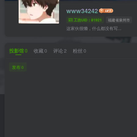
www34242
工坊UID：81921
福建省泉州市
这家伙很懒，什么都没有写...
投影馆
0
收藏
0
评论
2
粉丝
0
发布
0