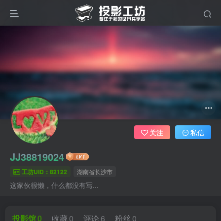
关注
私信
JJ38819024
工坊UID：82122
湖南省长沙市
这家伙很懒，什么都没有写...
投影馆
0
收藏
0
评论
6
粉丝
0