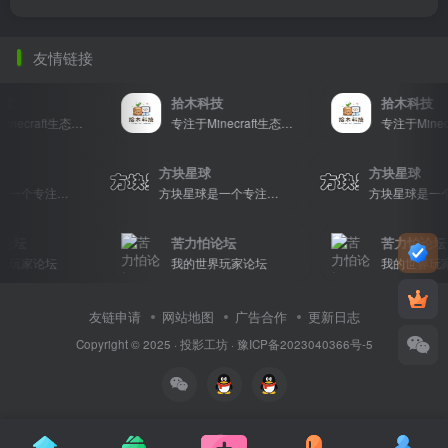
友情链接
技
拾木科技
拾木科技
专注于Minecraft生态建设
专注于Minecraft生态建设
球
方块星球
方块星球
方块星球是一个专注于我的世界的中文论坛，提供丰富的资源分享、玩家交流和创意展示，包括地图、皮肤、数据包等内容，打造Minecraft玩家的专属社区乐园！
方块星球是一个专注于我的世界的中文论坛，提供丰富的资源分享、玩家交流和创意展示，包括地图、皮肤、数据包等内容，打造Minecraft玩家的专属社区乐园！
论坛
苦力怕论坛
苦力怕论坛
界玩家论坛
我的世界玩家论坛
我的世界玩家
友链申请
网站地图
广告合作
更新日志
Copyright © 2025 ·
投影工坊
·
豫ICP备2023040366号-5