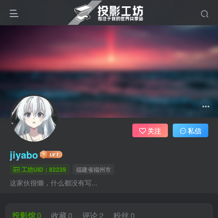
关注
私信
jiyabo
工坊UID：82239
福建省福州市
这家伙很懒，什么都没有写...
投影馆
0
收藏
0
评论
2
粉丝
0