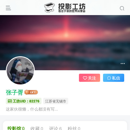
关注
私信
张子胥
工坊UID：82276
江苏省无锡市
这家伙很懒，什么都没有写...
投影馆
0
收藏
0
评论
6
粉丝
0