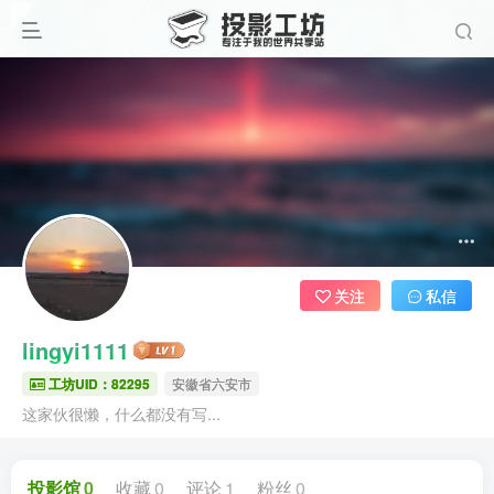
关注
私信
lingyi1111
工坊UID：82295
安徽省六安市
这家伙很懒，什么都没有写...
投影馆
0
收藏
0
评论
1
粉丝
0