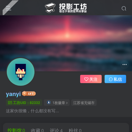
关注
私信
yanyi
工坊UID：82332
1枚徽章
江苏省无锡市
这家伙很懒，什么都没有写...
投影馆
0
收藏
0
评论
4
粉丝
0