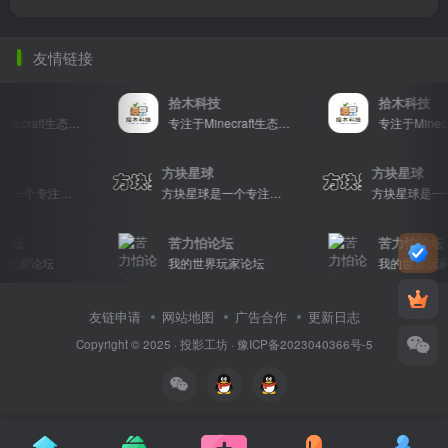
友情链接
技
拾木科技
拾木科技
专注于Minecraft生态建设
专注于Minecraft生态建设
球
方块星球
方块星球
方块星球是一个专注于我的世界的中文论坛，提供丰富的资源分享、玩家交流和创意展示，包括地图、皮肤、数据包等内容，打造Minecraft玩家的专属社区乐园！
方块星球是一个专注于我的世界的中文论坛，提供丰富的资源分享、玩家交流和创意展示，包括地图、皮肤、数据包等内容，打造Minecraft玩家的专属社区乐园！
论坛
苦力怕论坛
苦力怕论坛
界玩家论坛
我的世界玩家论坛
我的世界玩家
友链申请
网站地图
广告合作
更新日志
Copyright © 2025 ·
投影工坊
·
豫ICP备2023040366号-5