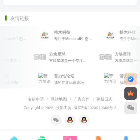
友情链接
技
拾木科技
拾木科技
专注于Minecraft生态建设
专注于Minecraft生态建设
球
方块星球
方块星球
方块星球是一个专注于我的世界的中文论坛，提供丰富的资源分享、玩家交流和创意展示，包括地图、皮肤、数据包等内容，打造Minecraft玩家的专属社区乐园！
方块星球是一个专注于我的世界的中文论坛，提供丰富的资源分享、玩家交流和创意展示，包括地图、皮肤、数据包等内容，打造Minecraft玩家的专属社区乐园！
论坛
苦力怕论坛
苦力怕论坛
界玩家论坛
我的世界玩家论坛
我的世界玩
友链申请
网站地图
广告合作
更新日志
Copyright © 2025 ·
投影工坊
·
豫ICP备2023040366号-5