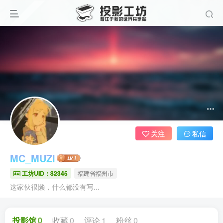
关注
私信
MC_MUZI
工坊UID：82345
福建省福州市
这家伙很懒，什么都没有写...
投影馆
0
收藏
0
评论
1
粉丝
0