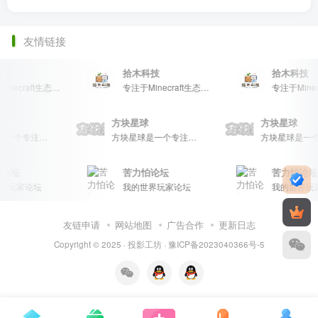
友情链接
技
拾木科技
拾木科技
专注于Minecraft生态建设
专注于Minecraft生态建设
球
方块星球
方块星球
方块星球是一个专注于我的世界的中文论坛，提供丰富的资源分享、玩家交流和创意展示，包括地图、皮肤、数据包等内容，打造Minecraft玩家的专属社区乐园！
方块星球是一个专注于我的世界的中文论坛，提供丰富的资源分享、玩家交流和创意展示，包括地图、皮肤、数据包等内容，打造Minecraft玩家的专属社区乐园！
论坛
苦力怕论坛
苦力怕论坛
界玩家论坛
我的世界玩家论坛
我的世界玩
友链申请
网站地图
广告合作
更新日志
Copyright © 2025 ·
投影工坊
·
豫ICP备2023040366号-5