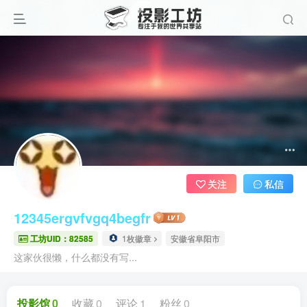
关注
私信
12345ergvfvgq4begfr
工坊UID：82585
1枚徽章
安徽省阜阳市
这家伙很懒，什么都没有写...
投影馆
0
收藏
0
评论
1
粉丝
0