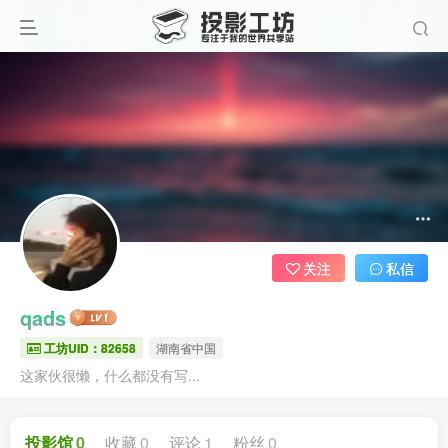
关注
私信
qads
工坊UID：82658
湖南省中国
这家伙很懒，什么都没有写...
投影馆
0
收藏
0
评论
1
粉丝
0