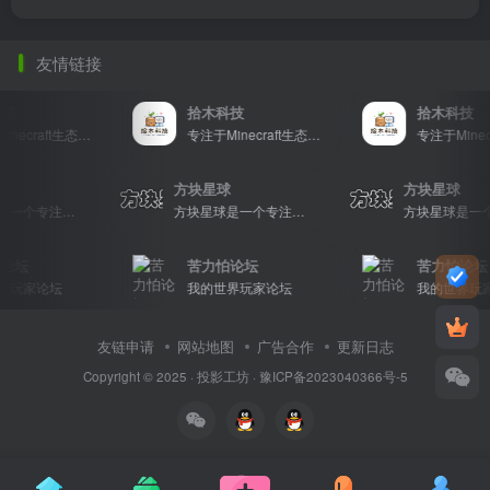
友情链接
技
拾木科技
拾木科技
专注于Minecraft生态建设
专注于Minecraft生态建设
球
方块星球
方块星球
方块星球是一个专注于我的世界的中文论坛，提供丰富的资源分享、玩家交流和创意展示，包括地图、皮肤、数据包等内容，打造Minecraft玩家的专属社区乐园！
方块星球是一个专注于我的世界的中文论坛，提供丰富的资源分享、玩家交流和创意展示，包括地图、皮肤、数据包等内容，打造Minecraft玩家的专属社区乐园！
论坛
苦力怕论坛
苦力怕论坛
界玩家论坛
我的世界玩家论坛
我的世界玩家
友链申请
网站地图
广告合作
更新日志
Copyright © 2025 ·
投影工坊
·
豫ICP备2023040366号-5