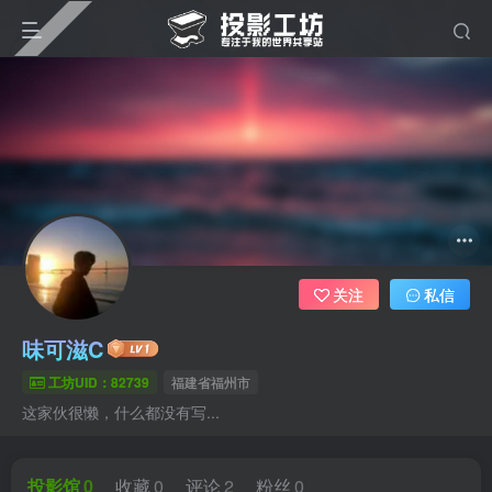
关注
私信
味可滋C
工坊UID：82739
福建省福州市
这家伙很懒，什么都没有写...
投影馆
0
收藏
0
评论
2
粉丝
0