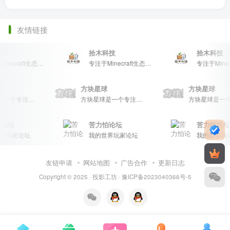
友情链接
技
拾木科技
拾木科技
专注于Minecraft生态建设
专注于Minecraft生态建设
球
方块星球
方块星球
方块星球是一个专注于我的世界的中文论坛，提供丰富的资源分享、玩家交流和创意展示，包括地图、皮肤、数据包等内容，打造Minecraft玩家的专属社区乐园！
方块星球是一个专注于我的世界的中文论坛，提供丰富的资源分享、玩家交流和创意展示，包括地图、皮肤、数据包等内容，打造Minecraft玩家的专属社区乐园！
论坛
苦力怕论坛
苦力怕论坛
界玩家论坛
我的世界玩家论坛
我的世界玩
友链申请
网站地图
广告合作
更新日志
Copyright © 2025 ·
投影工坊
·
豫ICP备2023040366号-5