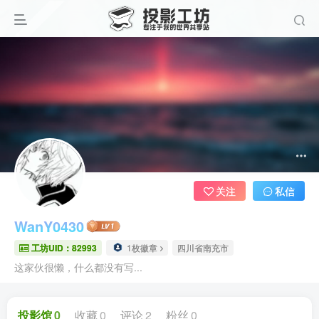
关注
私信
WanY0430
工坊UID：82993
1枚徽章
四川省南充市
这家伙很懒，什么都没有写...
投影馆
0
收藏
0
评论
2
粉丝
0