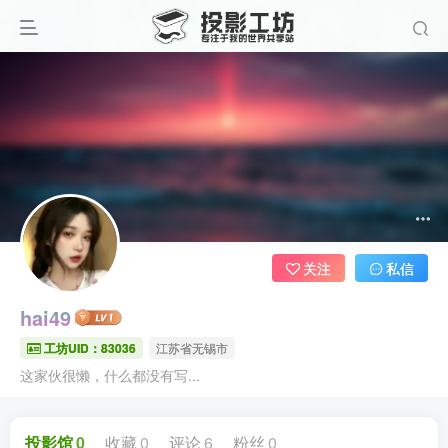
关注
私信
hai49
工坊UID：83036
江苏省无锡市
这家伙很懒，什么都没有写...
投影馆
0
收藏
0
评论
6
粉丝
0