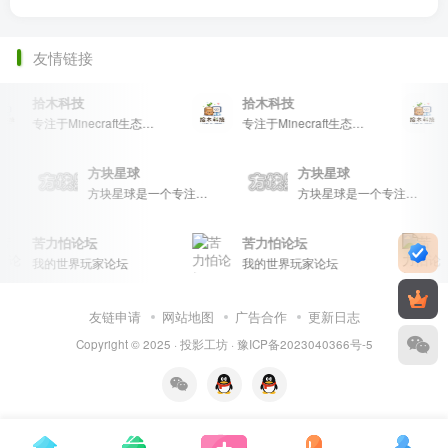
友情链接
拾木科技
拾木科技
专注于Minecraft生态建设
专注于Minecraft生态建设
方块星球
方块星球
inecraft玩家的专属社区乐园！
方块星球是一个专注于我的世界的中文论坛，提供丰富的资源分享、玩家交流和创意展示，包括地图、皮肤、数据包等内容，打造Minecraft玩家的专属社区乐园！
方块星球是一个专注于我的世界的中文论坛，提供丰富的资源分享、玩家交流和创意展示，包括地图、皮肤、数据包等内容，打造Minecraft玩家的专属社区乐园！
苦力怕论坛
苦力怕论坛
我的世界玩家论坛
我的世界玩家论坛
友链申请
网站地图
广告合作
更新日志
Copyright © 2025 ·
投影工坊
·
豫ICP备2023040366号-5