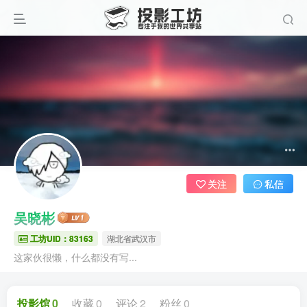
关注
私信
吴晓彬
工坊UID：83163
湖北省武汉市
这家伙很懒，什么都没有写...
投影馆
0
收藏
0
评论
2
粉丝
0