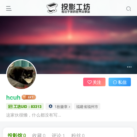
关注
私信
hcuh
工坊UID：83313
1枚徽章
福建省福州市
这家伙很懒，什么都没有写...
投影馆
0
收藏
0
评论
1
粉丝
0