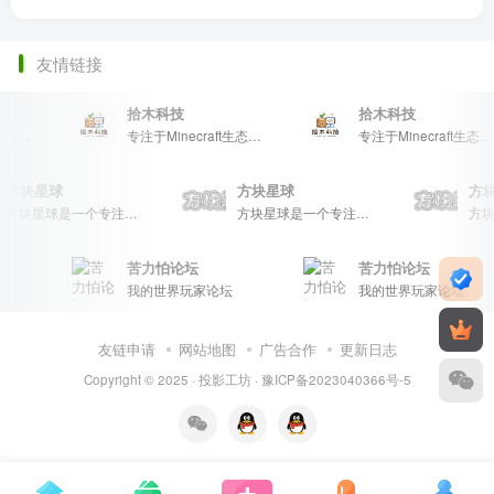
友情链接
拾木科技
拾木科技
专注于Minecraft生态建设
专注于Minecraft生态建设
专注于Minecraft生态建设
方块星球
方块星球
方
方块星球是一个专注于我的世界的中文论坛，提供丰富的资源分享、玩家交流和创意展示，包括地图、皮肤、数据包等内容，打造Minecraft玩家的专属社区乐园！
方块星球是一个专注于我的世界的中文论坛，提供丰富的资源分享、玩家交流和创意展示，包括地图、皮肤、数据包等内容，打造Minecraft玩家的专属社区乐园！
苦力怕论坛
苦力怕论坛
我的世界玩家论坛
我的世界玩家论坛
友链申请
网站地图
广告合作
更新日志
Copyright © 2025 ·
投影工坊
·
豫ICP备2023040366号-5