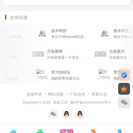
友情链接
技
拾木科技
拾木科技
专注于Minecraft生态建设
专注于Minecraft生态建设
球
方块星球
方块星球
方块星球是一个专注于我的世界的中文论坛，提供丰富的资源分享、玩家交流和创意展示，包括地图、皮肤、数据包等内容，打造Minecraft玩家的专属社区乐园！
方块星球是一个专注于我的世界的中文论坛，提供丰富的资源分享、玩家交流和创意展示，包括地图、皮肤、数据包等内容，打造Minecraft玩家的专属社区乐园！
论坛
苦力怕论坛
苦力怕论坛
界玩家论坛
我的世界玩家论坛
我的世界玩
友链申请
网站地图
广告合作
更新日志
Copyright © 2025 ·
投影工坊
·
豫ICP备2023040366号-5