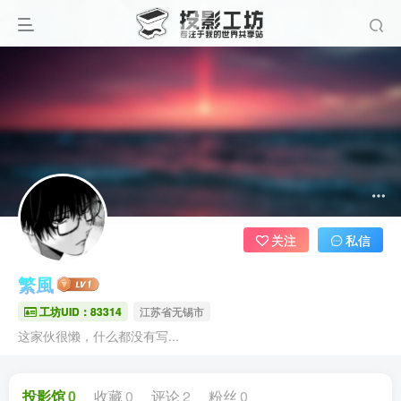
关注
私信
繁風
工坊UID：83314
江苏省无锡市
这家伙很懒，什么都没有写...
投影馆
0
收藏
0
评论
2
粉丝
0