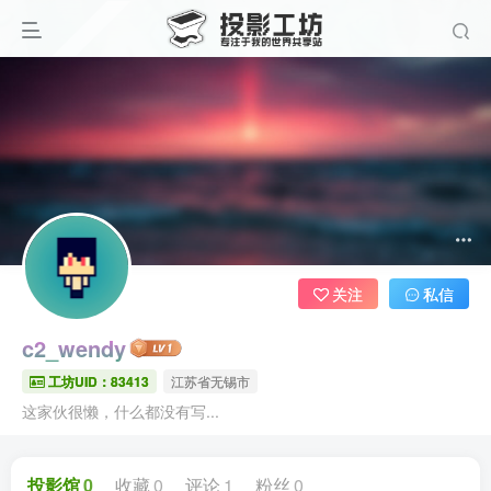
关注
私信
c2_wendy
工坊UID：83413
江苏省无锡市
这家伙很懒，什么都没有写...
投影馆
0
收藏
0
评论
1
粉丝
0