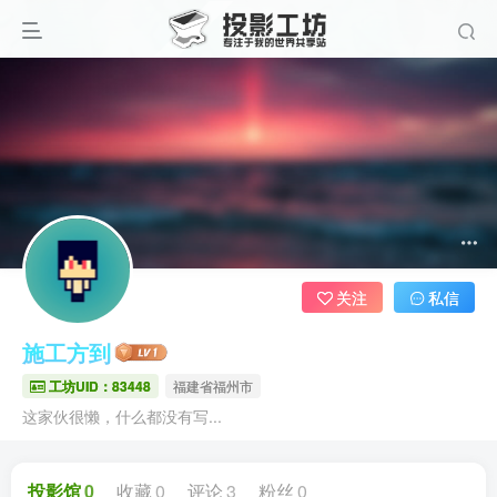
关注
私信
施工方到
工坊UID：83448
福建省福州市
这家伙很懒，什么都没有写...
投影馆
0
收藏
0
评论
3
粉丝
0