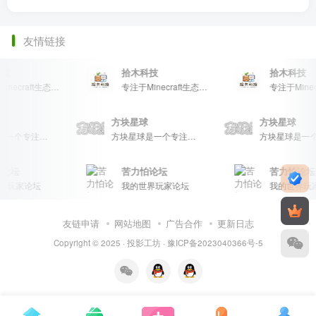
友情链接
技
拾木科技
拾木科技
专注于Minecraft生态建设
专注于Minecraft生态建设
球
方块星球
方块星球
方块星球是一个专注于我的世界的中文论坛，提供丰富的资源分享、玩家交流和创意展示，包括地图、皮肤、数据包等内容，打造Minecraft玩家的专属社区乐园！
方块星球是一个专注于我的世界的中文论坛，提供丰富的资源分享、玩家交流和创意展示，包括地图、皮肤、数据包等内容，打造Minecraft玩家的专属社区乐园！
论坛
苦力怕论坛
苦力怕论坛
界玩家论坛
我的世界玩家论坛
我的世界玩
友链申请
网站地图
广告合作
更新日志
Copyright © 2025 ·
投影工坊
·
豫ICP备2023040366号-5