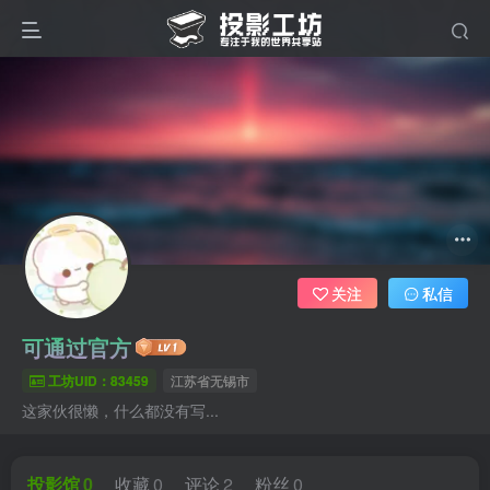
关注
私信
可通过官方
工坊UID：83459
江苏省无锡市
这家伙很懒，什么都没有写...
投影馆
0
收藏
0
评论
2
粉丝
0