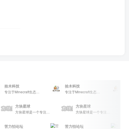
拾木科技
拾木科技
拾木
专注于Minecraft生态建设
专注于Minecraft生态建设
方块星球
方块星球
方块星球是一个专注于我的世界的中文论坛，提供丰富的资源分享、玩家交流和创意展示，包括地图、皮肤、数据包等内容，打造Minecraft玩家的专属社区乐园！
方块星球是一个专注于我的世界的中文论坛，提供丰富的资源分享、玩家交流和创意展示，包括地图、皮肤、数据包等内容，打造Minecraft玩家的专属社区乐园！
苦力怕论坛
苦力怕论坛
苦力