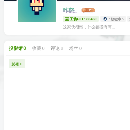
咋怒、
工坊UID：83480
1枚徽章
这家伙很懒，什么都没有写...
投影馆
0
收藏
0
评论
2
粉丝
0
发布
0