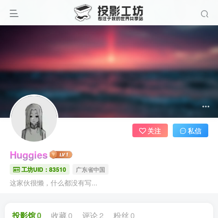
关注
私信
Huggies
工坊UID：83510
广东省中国
这家伙很懒，什么都没有写...
投影馆
0
收藏
0
评论
2
粉丝
0