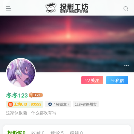
关注
私信
冬冬123
工坊UID：83555
1枚徽章
江苏省徐州市
这家伙很懒，什么都没有写...
投影馆
0
收藏
0
评论
5
粉丝
0