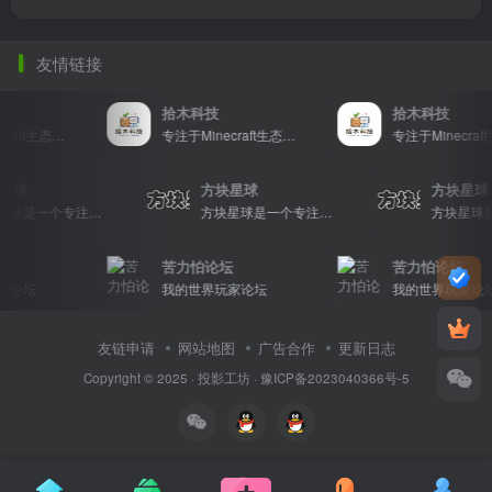
友情链接
拾木科技
拾木科技
专注于Minecraft生态建设
专注于Minecraft生态建设
块星球
方块星球
方块星
方块星球是一个专注于我的世界的中文论坛，提供丰富的资源分享、玩家交流和创意展示，包括地图、皮肤、数据包等内容，打造Minecraft玩家的专属社区乐园！
方块星球是一个专注于我的世界的中文论坛，提供丰富的资源分享、玩家交流和创意展示，包括地图、皮肤、数据包等内容，打造Minecraft玩家的专属社区乐园！
苦力怕论坛
苦力怕论坛
家论坛
我的世界玩家论坛
我的世界玩家论坛
友链申请
网站地图
广告合作
更新日志
Copyright © 2025 ·
投影工坊
·
豫ICP备2023040366号-5