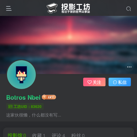
关注
私信
Botros Nbel
工坊UID：83620
这家伙很懒，什么都没有写...
投影馆
0
收藏
1
评论
4
粉丝
0