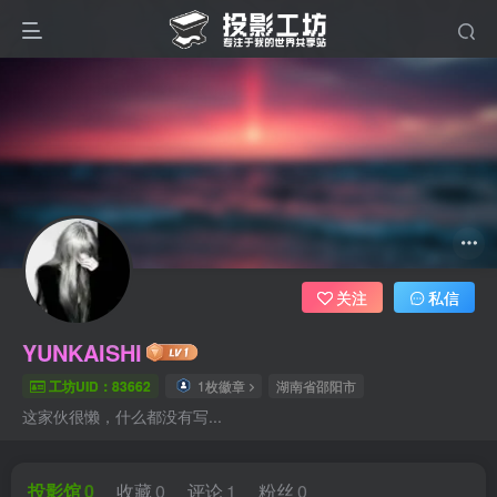
关注
私信
YUNKAISHI
工坊UID：83662
1枚徽章
湖南省邵阳市
这家伙很懒，什么都没有写...
投影馆
0
收藏
0
评论
1
粉丝
0