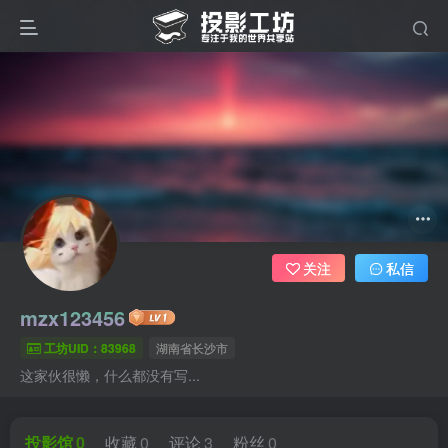
关注
私信
mzx123456
工坊UID：83968
湖南省长沙市
这家伙很懒，什么都没有写...
投影馆
0
收藏
0
评论
3
粉丝
0