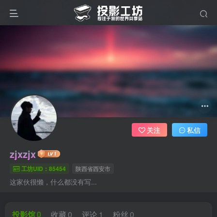
关注
私信
zjxzjx
工坊UID：85454
陕西省西安市
这家伙很懒，什么都没有写...
投影馆
0
收藏
0
评论
1
粉丝
0