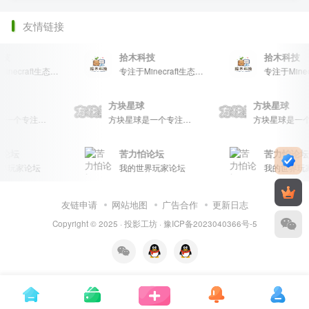
友情链接
技
拾木科技
拾木科技
专注于Minecraft生态建设
专注于Minecraft生态建设
星球
方块星球
方块星球
方块星球是一个专注于我的世界的中文论坛，提供丰富的资源分享、玩家交流和创意展示，包括地图、皮肤、数据包等内容，打造Minecraft玩家的专属社区乐园！
方块星球是一个专注于我的世界的中文论坛，提供丰富的资源分享、玩家交流和创意展示，包括地图、皮肤、数据包等内容，打造Minecraft玩家的专属社区乐园！
论坛
苦力怕论坛
苦力怕论坛
玩家论坛
我的世界玩家论坛
我的世界玩家
友链申请
网站地图
广告合作
更新日志
Copyright © 2025 ·
投影工坊
·
豫ICP备2023040366号-5