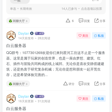
单选
长期有效
14人已参与
点击选项以投票
闲聊大厅
6
回复
分享
Daylan
关注
私信
14天前发布
28次阅读
白云服务器
QQ群号：1077301269欢迎你们来到星河工坊这不止是一个服务
器。这里是属于玩家的创造世界，也是一座由梦想、建筑、红
石、插件与冒险共同构成的线上城邦。无论你是喜欢安静搭建建
筑，还是热衷于研究复杂机械；无论你是想和朋友一起开荒生
存，还是希望体验完善的...
闲聊大厅
评分
回复
分享
Daylan
关注
私信
16天前更新
31次阅读
白云服务器