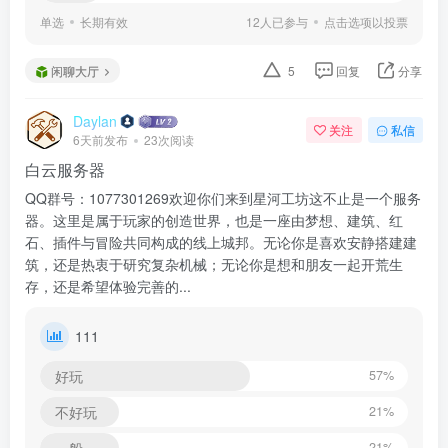
单选
长期有效
12人已参与
点击选项以投票
闲聊大厅
5
回复
分享
Daylan
关注
私信
6天前发布
23次阅读
白云服务器
QQ群号：1077301269欢迎你们来到星河工坊这不止是一个服务
器。这里是属于玩家的创造世界，也是一座由梦想、建筑、红
石、插件与冒险共同构成的线上城邦。无论你是喜欢安静搭建建
筑，还是热衷于研究复杂机械；无论你是想和朋友一起开荒生
存，还是希望体验完善的...
111
好玩
57%
不好玩
21%
一般
21%