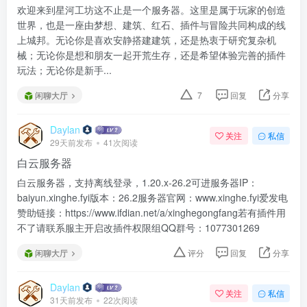
欢迎来到星河工坊这不止是一个服务器。这里是属于玩家的创造
世界，也是一座由梦想、建筑、红石、插件与冒险共同构成的线
上城邦。无论你是喜欢安静搭建建筑，还是热衷于研究复杂机
械；无论你是想和朋友一起开荒生存，还是希望体验完善的插件
玩法；无论你是新手...
闲聊大厅
7
回复
分享
Daylan
关注
私信
29天前发布
41次阅读
白云服务器
白云服务器，支持离线登录，1.20.x-26.2可进服务器IP：
baiyun.xinghe.fyi版本：26.2服务器官网：www.xinghe.fyi爱发电
赞助链接：https://www.ifdian.net/a/xinghegongfang若有插件用
不了请联系服主开启改插件权限组QQ群号：1077301269
闲聊大厅
评分
回复
分享
Daylan
关注
私信
31天前发布
22次阅读