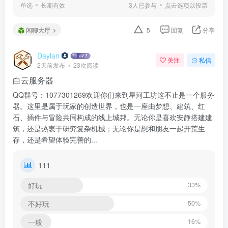
单选
长期有效
3人已参与
点击选项以投票
闲聊大厅
5
回复
分享
Daylan
关注
私信
2天前发布
23次阅读
白云服务器
QQ群号：1077301269欢迎你们来到星河工坊这不止是一个服务
器。这里是属于玩家的创造世界，也是一座由梦想、建筑、红
石、插件与冒险共同构成的线上城邦。无论你是喜欢安静搭建建
筑，还是热衷于研究复杂机械；无论你是想和朋友一起开荒生
存，还是希望体验完善的...
111
好玩
33%
不好玩
50%
一般
16%