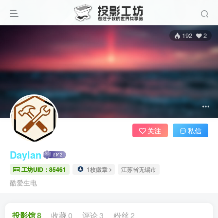
192
2
关注
私信
Daylan
工坊UID：85461
1枚徽章
江苏省无锡市
酷爱生电
投影馆
8
收藏
0
评论
3
粉丝
2