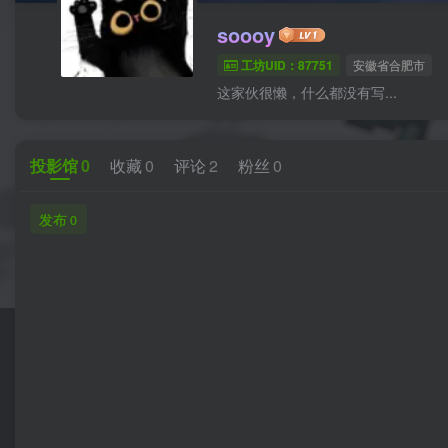
soooy
工坊UID：87751
安徽省合肥市
这家伙很懒，什么都没有写...
投影馆
0
收藏
0
评论
2
粉丝
0
发布
0