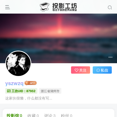
关注
私信
yszwzq
工坊UID：87952
浙江省湖州市
这家伙很懒，什么都没有写...
投影馆
0
收藏
0
评论
3
粉丝
0