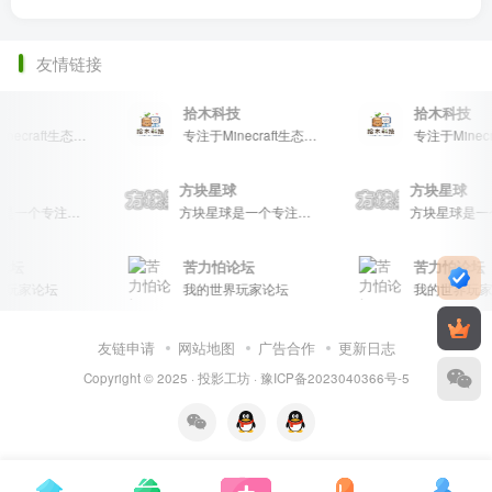
友情链接
技
拾木科技
拾木科技
专注于Minecraft生态建设
专注于Minecraft生态建设
球
方块星球
方块星球
方块星球是一个专注于我的世界的中文论坛，提供丰富的资源分享、玩家交流和创意展示，包括地图、皮肤、数据包等内容，打造Minecraft玩家的专属社区乐园！
方块星球是一个专注于我的世界的中文论坛，提供丰富的资源分享、玩家交流和创意展示，包括地图、皮肤、数据包等内容，打造Minecraft玩家的专属社区乐园！
论坛
苦力怕论坛
苦力怕论坛
玩家论坛
我的世界玩家论坛
我的世界玩家
友链申请
网站地图
广告合作
更新日志
Copyright © 2025 ·
投影工坊
·
豫ICP备2023040366号-5