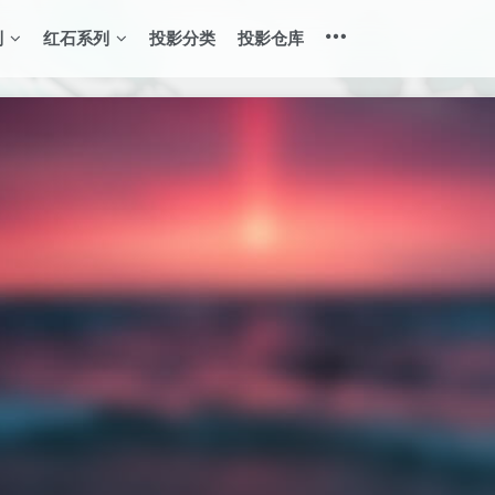
列
红石系列
投影分类
投影仓库