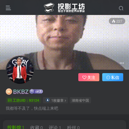
227
关注
私信
BKBZ
工坊UID：93124
1枚徽章
湖南省中国
我都等不及了，快点端上来吧
投影馆
1
收藏
0
评论
1
粉丝
0