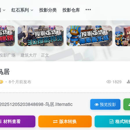
列
红石系列
投影分类
投影仓库
投影广场
建筑大厅
正文
鸟居
8个月前发布
1829
20251205203848698-鸟居.litematic
预览投影
材料查看
版本转换
格式转