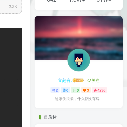
2.2K
立刻有.
关注
2
0
0
3
4236
这家伙很懒，什么都没有写...
目录树