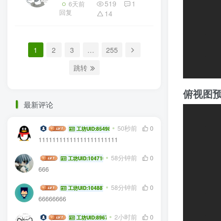
519
1
6天前
回复
14
1
2
3
…
255
跳转
俯视图
最新评论
songtian
50秒前
0
工坊UID:85498
11111111111111111111111
海棠棠棠.
58分钟前
0
工坊UID:104710
666
niaoyuhao
58分钟前
0
工坊UID:104887
66666666
无敌白板大王9527
2小时前
0
工坊UID:89672