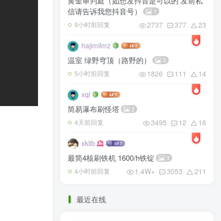
黄金审判庭（如想发抖音是可以的 发前私
信请告诉我您抖音号）
1
2737
377
23
9小时前回复
hajimilmz
温室 绿野穹顶（路野的）
3
1826
111
14
5小时前回复
xql
简易瀑布刷怪塔
3
3495
12
16
4天前回复
xklib
最简4核刷铁机 1600/h铁锭
3
1.4W+
3053
211
4小时前回复
最近在线