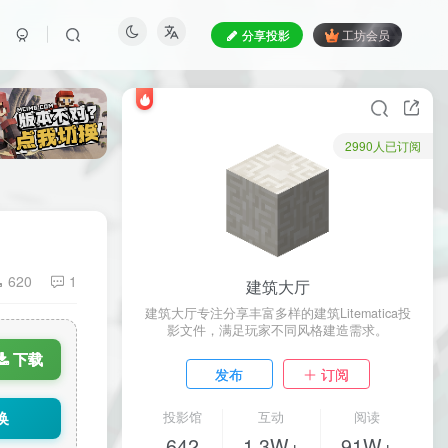
分享投影
工坊会员
2990人已订阅
620
1
建筑大厅
建筑大厅专注分享丰富多样的建筑Litematica投
影文件，满足玩家不同风格建造需求。
下载
发布
订阅
换
投影馆
互动
阅读
642
1.3W+
91W+