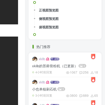
正视图预览图
侧视图预览图
俯视图预览图
热门推荐
xklib
xklib的苔藓骨粉机（已更新）
3
1067
256
18
4小时前回复
xklib
小也单核刷石机
3
3800
889
65
3小时前回复