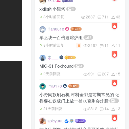
xklib
xklib的小黑塔
3
2837
711
43
3小时前回复
Han0618
单区块一百倍速熔炉组
3
2467
11
11
8小时前回复
素___
MiG-31 Foxhound
4
991
207
15
2天前回复
imi9178
小野同款刷石机 材料全都是前期常见的 记
得要在铁板门上放一桶水否则会炸膛
3
2312
14
13
21天前回复
spicyuuu