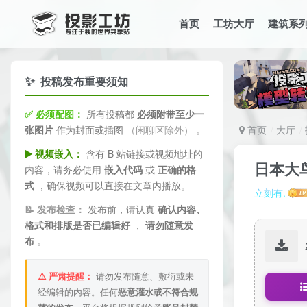
首页
工坊大厅
建筑系
✨
投稿发布重要须知
✅ 必须配图：
所有投稿都
必须附带至少一
张图片
作为封面或插图
（闲聊区除外）
。
首页
大厅
▶️ 视频嵌入：
含有 B 站链接或视频地址的
日本大
内容，请务必使用
嵌入代码
或
正确的格
式
，确保视频可以直接在文章内播放。
立刻有.
📝 发布检查：
发布前，请认真
确认内容、
格式和排版是否已编辑好
，
请勿随意发
布
。
⚠️ 严肃提醒：
请勿发布随意、敷衍或未
经编辑的内容。任何
恶意灌水或不符合规