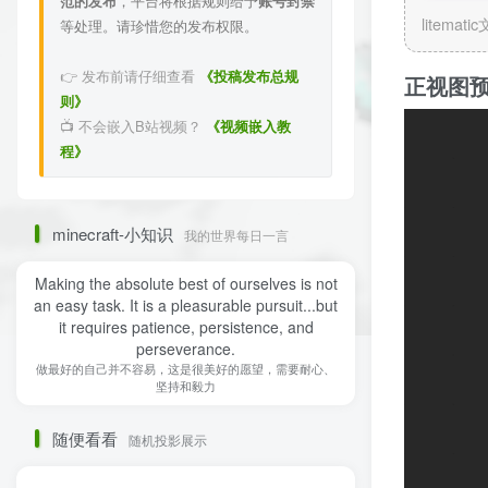
范的发布
，平台将根据规则给予
账号封禁
litemati
等处理。请珍惜您的发布权限。
👉 发布前请仔细查看
《投稿发布总规
正视图
则》
📺 不会嵌入B站视频？
《视频嵌入教
程》
minecraft-小知识
我的世界每日一言
Making the absolute best of ourselves is not
an easy task. It is a pleasurable pursuit...but
it requires patience, persistence, and
perseverance.
做最好的自己并不容易，这是很美好的愿望，需要耐心、
坚持和毅力
随便看看
随机投影展示