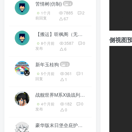
苦情树(仿制)
4
7885
2
1个月
前回复
67
【搬运】听枫阁（无底座）
4
侧视图
3587
0
8个月前
发布
6
新年玉桂狗
3
361
1
5个月前
回复
1
战舰世界M系X级战列舰俄亥俄号
4
182
0
4个月前
发布
0
豪华版末日堡垒庇护所
3