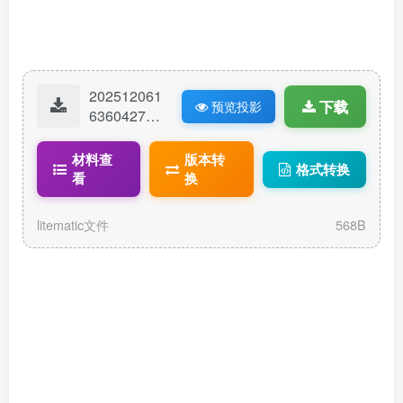
202512061
下载
预览投影
63604279-
简易雕瓜机
11.litematic
材料查
版本转
格式转换
看
换
litematic文件
568B