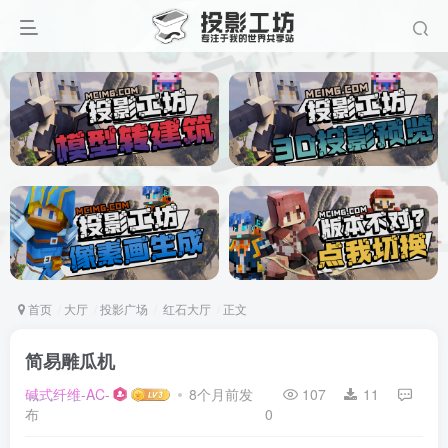
首页
大厅
投影广场
红石大厅
正文
简易雕瓜机
碱式纤维-AC-
8个月前发
107
11
布
0