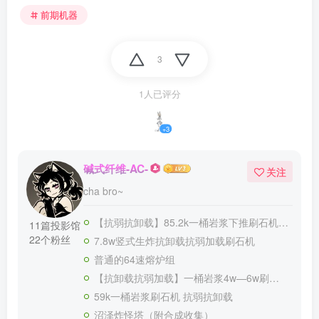
前期机器
3
1人已评分
+3
碱式纤维-AC-
关注
cha bro~
【抗弱抗卸载】85.2k一桶岩浆下推刷石机v1
11篇投影馆
22个粉丝
7.8w竖式生炸抗卸载抗弱加载刷石机
普通的64速熔炉组
【抗卸载抗弱加载】一桶岩浆4w—6w刷石机
59k一桶岩浆刷石机 抗弱抗卸载
沼泽炸怪塔（附合成收集）