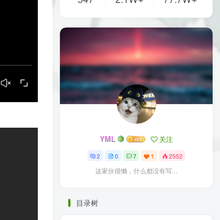
YML
关注
2
0
7
1
2552
这家伙很懒，什么都没有写...
目录树