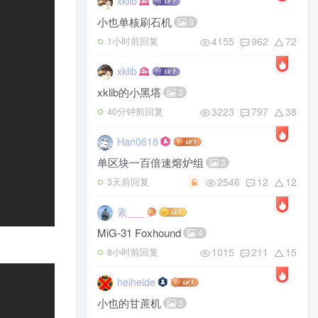
xklib
小也单核刷石机
3
4155
962
72
1小时前回复
xklib
xklib的小黑塔
3
3223
797
38
40分钟前回复
Han0618
单区块一百倍速熔炉组
3
2546
12
12
3天前回复
素___
MiG-31 Foxhound
4
1015
211
15
8小时前回复
heiheide
小也的甘蔗机
3