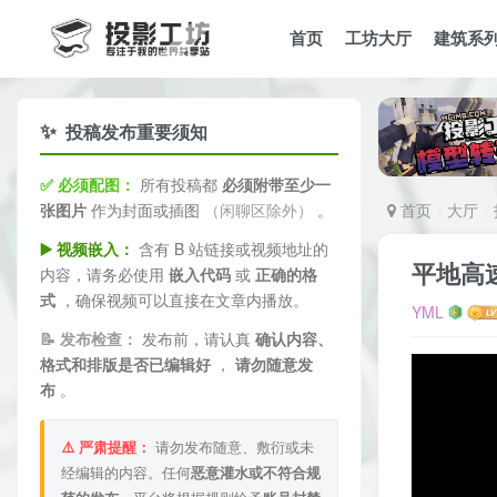
首页
工坊大厅
建筑系
✨
投稿发布重要须知
✅ 必须配图：
所有投稿都
必须附带至少一
张图片
作为封面或插图
（闲聊区除外）
。
首页
大厅
▶️ 视频嵌入：
含有 B 站链接或视频地址的
平地高
内容，请务必使用
嵌入代码
或
正确的格
式
，确保视频可以直接在文章内播放。
YML
📝 发布检查：
发布前，请认真
确认内容、
格式和排版是否已编辑好
，
请勿随意发
布
。
⚠️ 严肃提醒：
请勿发布随意、敷衍或未
经编辑的内容。任何
恶意灌水或不符合规