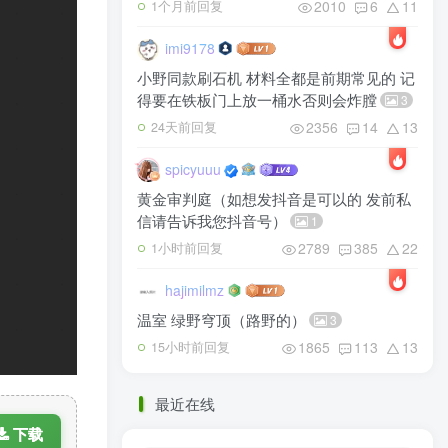
2010
6
11
1个月前回复
imi9178
小野同款刷石机 材料全都是前期常见的 记
得要在铁板门上放一桶水否则会炸膛
3
2356
14
13
24天前回复
spicyuuu
黄金审判庭（如想发抖音是可以的 发前私
信请告诉我您抖音号）
1
2789
385
22
1小时前回复
hajimilmz
温室 绿野穹顶（路野的）
3
1865
113
13
15小时前回复
最近在线
下载