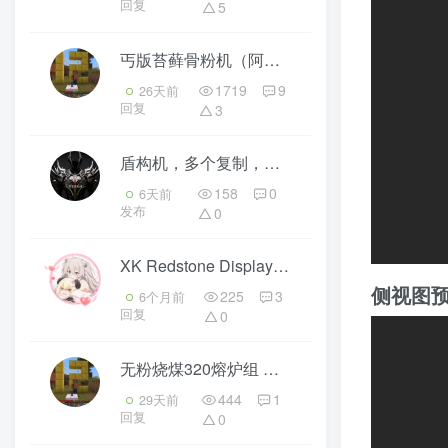
回复
5
丐版苔藓骨粉机（阿云哟的）
3
1719
9
26天前
回复
3
盾构机，多个复制，现在是145个，一个红石块为一个（作者：火炫月）
158
0
6天前
发布
0
XK Redstone Display XK 红石显示
6
侧视图
225
3
6个月前
回复
0
无粉烧煤320熔炉组
3
444
1
29天前
回复
0