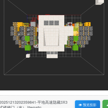
20251213202359841-平地高速隐藏3X3
预览投影
式楼梯门（改）.litematic