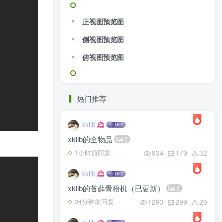
正视图预览图
侧视图预览图
俯视图预览图
热门推荐
xklib
xklib的全物品
3
934
179
32
1小时前回复
xklib
xklib的苔藓骨粉机（已更新）
3
1293
299
20
24分钟前回复