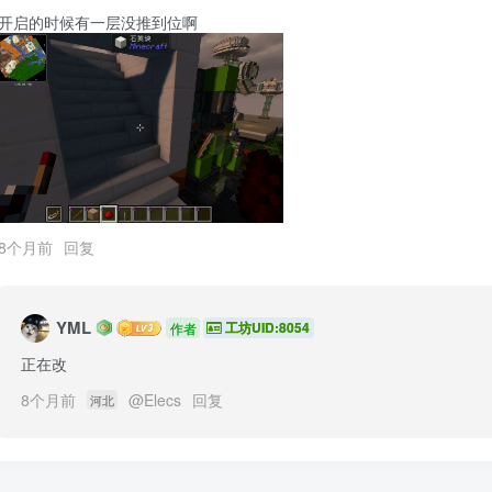
开启的时候有一层没推到位啊
8个月前
回复
YML
工坊UID:8054
作者
正在改
8个月前
@
Elecs
回复
河北