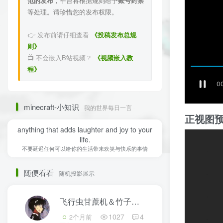
范的发布
，平台将根据规则给予
账号封禁
等处理。请珍惜您的发布权限。
👉 发布前请仔细查看
《投稿发布总规
则》
📺 不会嵌入B站视频？
《视频嵌入教
程》
minecraft-小知识
我的世界每日一言
正视图
anything that adds laughter and joy to your
life.
不要延迟任何可以给你的生活带来欢笑与快乐的事情
随便看看
随机投影展示
飞行虫甘蔗机＆竹子机
3
1027
4
2个月前