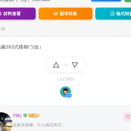
材料查看
版本转换
格式转
c文件
藏3X3式楼梯门(改）
1
1人已评分
+1
YML
这家伙很懒，什么都没有写...