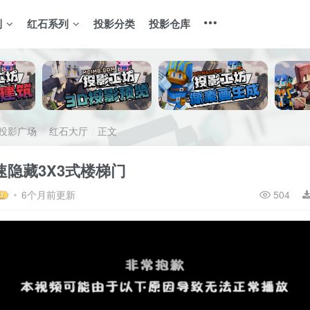
列
红石系列
投影分类
投影仓库
投影广场
红石大厅
正文
速隐藏3X3式楼梯门
6个月前更新
504