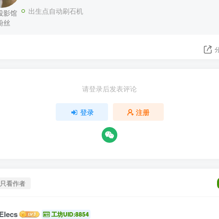
出生点自动刷石机
投影馆
粉丝
请登录后发表评论
登录
注册
只看作者
Elecs
工坊UID:8854