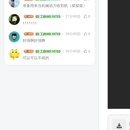
准备用来当机械动力收割机（桀桀桀）
baiye88888888
37分钟前
0
工坊UID:107234
1111111
Xianyu6
38分钟前
0
工坊UID:107223
好强啊好强啊
JYao
39分钟前
0
工坊UID:101020
可以可以不错的