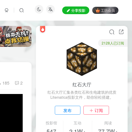
分享投影
工坊会员
2128人已订阅
185
2
红石大厅
红石大厅汇集各类红石和生电建筑的优质
Litematica投影文件，助你轻松搭建。
发布
订阅
投影馆
互动
阅读
547
2.1W+
77.7W+