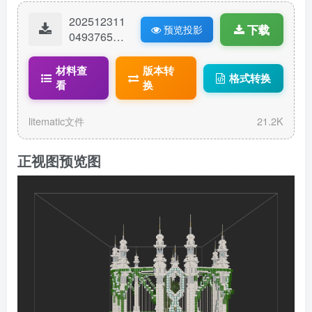
202512311
下载
预览投影
04937655-
202512161
74433654-
材料查
版本转
格式转换
花镜圣坛.lit
看
换
ematic
litematic文件
21.2K
正视图预览图