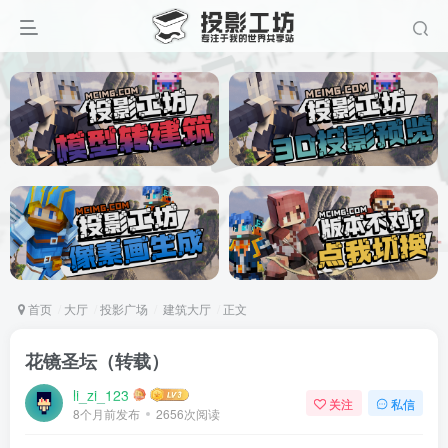
首页
大厅
投影广场
建筑大厅
正文
花镜圣坛（转载）
li_zi_123
关注
私信
8个月前发布
2656次阅读