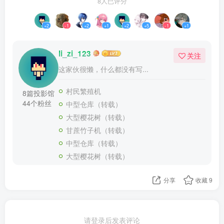
8人已评分
+2
-1
+2
+1
+2
+5
-1
+1
li_zi_123
关注
这家伙很懒，什么都没有写...
村民繁殖机
8篇投影馆
44个粉丝
中型仓库（转载）
大型樱花树（转载）
甘蔗竹子机（转载）
中型仓库（转载）
大型樱花树（转载）
分享
收藏
9
请登录后发表评论