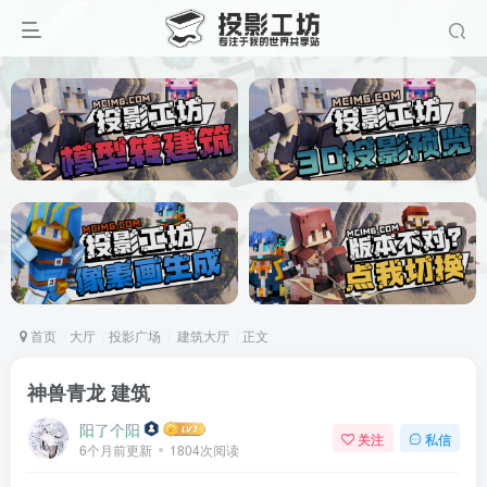
首页
大厅
投影广场
建筑大厅
正文
神兽青龙 建筑
阳了个阳
关注
私信
6个月前更新
1804次阅读