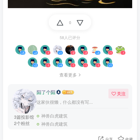
0
58人已评分
+5
+2
-1
+1
-2
-2
+5
-1
-1
+2
-1
+4
-1
-1
-1
+1
查看更多
阳了个阳
关注
这家伙很懒，什么都没有写...
神兽白虎建筑
3篇投影馆
2个粉丝
神兽白虎建筑
分享
收藏