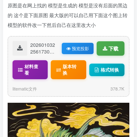
原图是在网上找的 模型是生成的 模型是没有后面的黑边
的 这个是下面原图 最大版的可以自己用下面这个图上转
模型的软件改一下然后自己在这里改大小
202601032
下载
预览投影
25617306-
青龙.litemat
ic
材料查
版本转
格式转换
看
换
litematic文件
378.7K