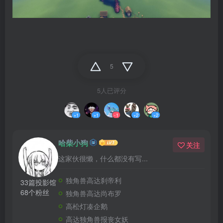
5
5人已评分
+1
+1
-1
+2
+2
哈柴小狗
关注
这家伙很懒，什么都没有写...
独角兽高达刹帝利
33篇投影馆
68个粉丝
独角兽高达尚布罗
高松灯凑企鹅
高达独角兽报丧女妖