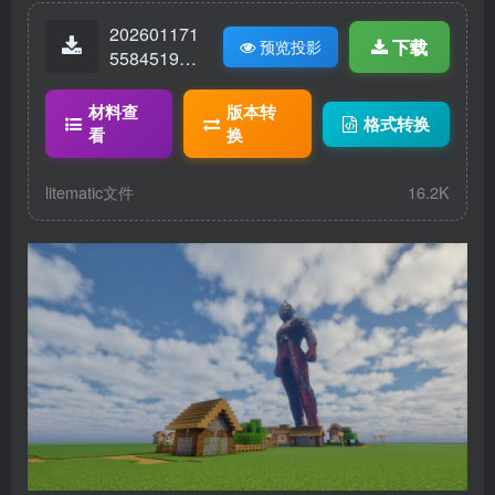
202601171
下载
预览投影
55845199-
奥特曼.lite
matic
材料查
版本转
格式转换
看
换
litematic文件
16.2K