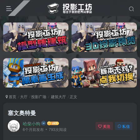
首页
大厅
投影广场
建筑大厅
正文
塞文奥特曼
哈柴小狗
关注
私信
6个月前发布
793次阅读