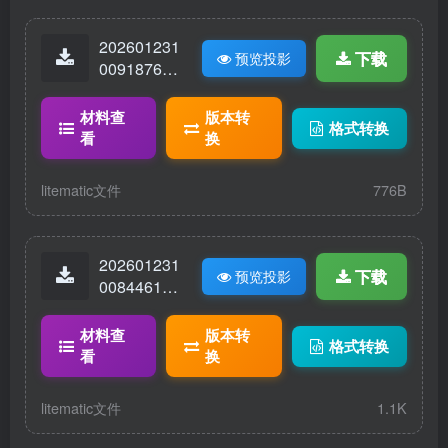
202601231
下载
预览投影
00918768-
元素嬗变
机.litematic
材料查
版本转
格式转换
看
换
litematic文件
776B
202601231
下载
预览投影
00844618-
锻造工坊.lit
ematic
材料查
版本转
格式转换
看
换
litematic文件
1.1K