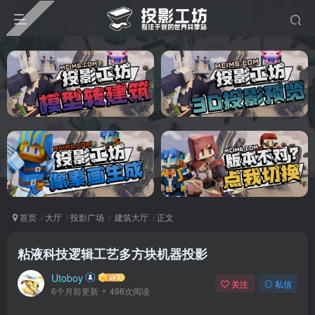
首页
大厅
投影广场
建筑大厅
正文
粘液科技逻辑工艺多方块机器投影
Utoboy
关注
私信
6个月前更新
498次阅读