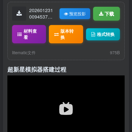
202601231
下载
预览投影
00945373-
逻辑技艺祭
坛.litematic
材料查
版本转
格式转换
看
换
litematic文件
975B
超新星模拟器搭建过程