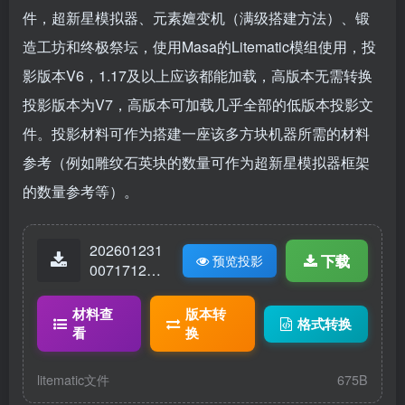
件，超新星模拟器、元素嬗变机（满级搭建方法）、锻
造工坊和终极祭坛，使用Masa的Litematic模组使用，投
影版本V6，1.17及以上应该都能加载，高版本无需转换
投影版本为V7，高版本可加载几乎全部的低版本投影文
件。投影材料可作为搭建一座该多方块机器所需的材料
参考（例如雕纹石英块的数量可作为超新星模拟器框架
的数量参考等）。
202601231
下载
预览投影
00717128-
超新星原理
图.litematic
材料查
版本转
格式转换
看
换
litematic文件
675B