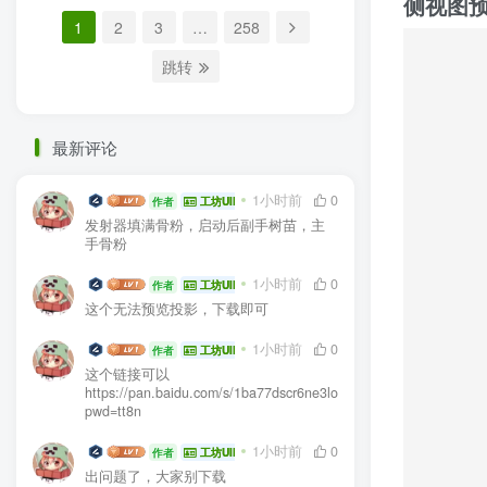
侧视图
1
2
3
…
258
跳转
最新评论
生电大佬
1小时前
0
作者
工坊UID:104936
发射器填满骨粉，启动后副手树苗，主
手骨粉
生电大佬
1小时前
0
作者
工坊UID:104936
这个无法预览投影，下载即可
生电大佬
1小时前
0
作者
工坊UID:104936
这个链接可以
https://pan.baidu.com/s/1ba77dscr6ne3lo03e1GGEA?
pwd=tt8n
生电大佬
1小时前
0
作者
工坊UID:104936
出问题了，大家别下载