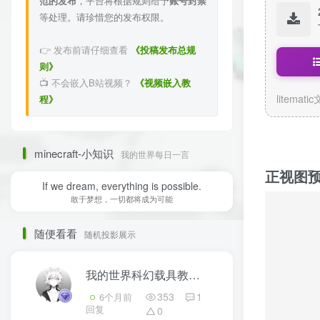
范的发布
，平台将根据规则给予
账号封禁
等处理。请珍惜您的发布权限。
👉 发布前请仔细查看
《投稿发布总规
则》
📺 不会嵌入B站视频？
《视频嵌入教
litemati
程》
minecraft-小知识
我的世界每日一言
正视图
If we dream, everything is possible.
敢于梦想，一切都将成为可能
随便看看
随机投影展示
我的世界科幻载具教程：旗舰之盾！幻海级护卫舰（我的世界投影）正式加入探索舰队！
353
1
6个月前
回复
0