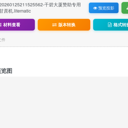
20260125211525562-干碧大厦赞助专用
预览投影
甘蔗机.litematic
材料查看
版本转换
格式转
c文件
预览图
4