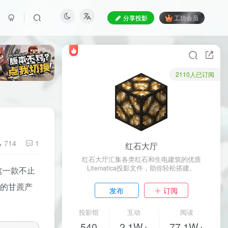
分享投影
工坊会员
2110人已订阅
714
1
红石大厅
红石大厅汇集各类红石和生电建筑的优质
Litematica投影文件，助你轻松搭建。
这一款不止
0的甘蔗产
发布
订阅
投影馆
互动
阅读
540
2.1W+
77.1W+