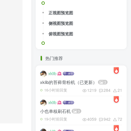
正视图预览图
侧视图预览图
俯视图预览图
热门推荐
xklib
xklib的苔藓骨粉机（已更新）
3
1219
284
21
16小时前回复
xklib
小也单核刷石机
3
4059
942
72
19小时前回复