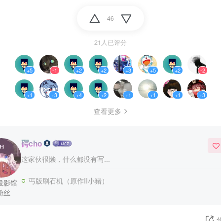
46
21人已评分
+5
-1
+2
+2
+3
+5
+2
-2
+1
+3
+4
+2
+1
+1
+1
+3
查看更多
𥔲cho
这家伙很懒，什么都没有写...
丐版刷石机（原作II小猪）
投影馆
粉丝