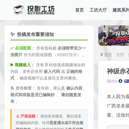
首页
工坊大厅
建筑系
✨
投稿发布重要须知
✅ 必须配图：
所有投稿都
必须附带至少一
张图片
作为封面或插图
（闲聊区除外）
。
首页
大厅
▶️ 视频嵌入：
含有 B 站链接或视频地址的
神级赤
内容，请务必使用
嵌入代码
或
正确的格
式
，确保视频可以直接在文章内播放。
𥔲cho
📝 发布检查：
发布前，请认真
确认内容、
格式和排版是否已编辑好
，
请勿随意发
本人因为
布
。
广西老表最
量。没做
⚠️ 严肃提醒：
请勿发布随意、敷衍或未
经编辑的内容。任何
恶意灌水或不符合规