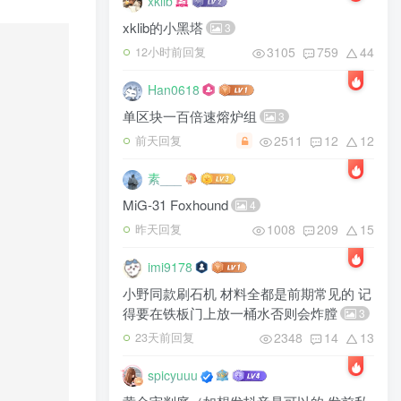
xklib
xklib的小黑塔
3
3105
759
44
12小时前回复
Han0618
单区块一百倍速熔炉组
3
2511
12
12
前天回复
素___
MiG-31 Foxhound
4
1008
209
15
昨天回复
imi9178
小野同款刷石机 材料全都是前期常见的 记
得要在铁板门上放一桶水否则会炸膛
3
2348
14
13
23天前回复
spicyuuu