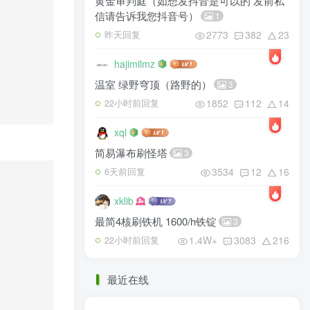
黄金审判庭（如想发抖音是可以的 发前私
信请告诉我您抖音号）
1
2773
382
23
昨天回复
hajimilmz
温室 绿野穹顶（路野的）
3
1852
112
14
22小时前回复
xql
简易瀑布刷怪塔
3
3534
12
16
6天前回复
xklib
最简4核刷铁机 1600/h铁锭
3
1.4W+
3083
216
22小时前回复
最近在线