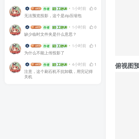
生电大佬
1小时前
0
作者
工坊UID:104936
无法预览投影，这个是zip压缩包
生电大佬
1小时前
0
作者
工坊UID:104936
缺少临时文件夹是什么意思？
生电大佬
1小时前
1
作者
工坊UID:104936
为什么不能上传投影了
俯视图
生电大佬
4小时前
1
作者
工坊UID:104936
注意，这个刷石机不抗卸载，用完记得
关机