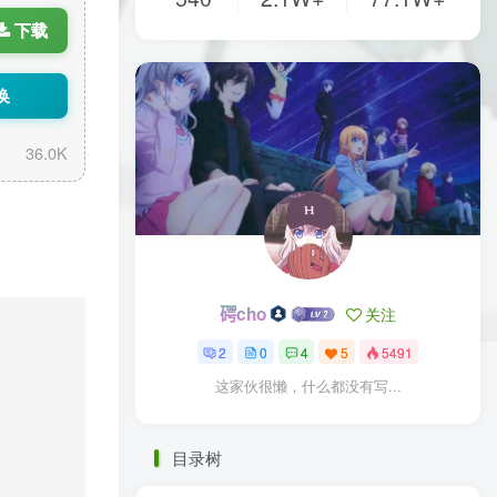
下载
换
36.0K
𥔲cho
关注
2
0
4
5
5491
这家伙很懒，什么都没有写...
目录树