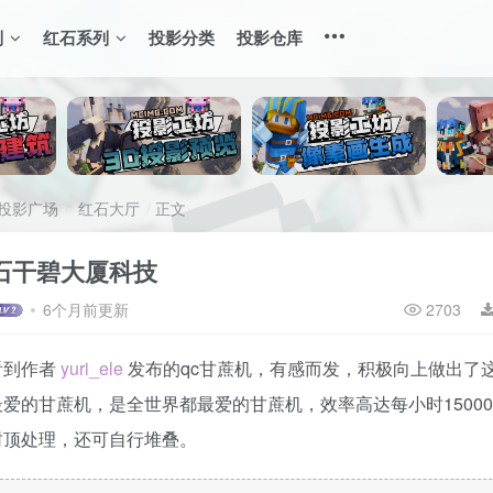
列
红石系列
投影分类
投影仓库
投影广场
红石大厅
正文
石干碧大厦科技
6个月前更新
2703
看到作者
yuri_ele
发布的qc甘蔗机，有感而发，积极向上做出了
爱的甘蔗机，是全世界都最爱的甘蔗机，效率高达每小时1500
封顶处理，还可自行堆叠。