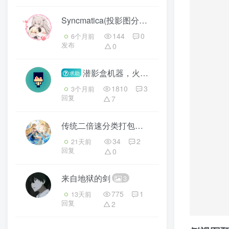
Syncmatica(投影图分享)
3
144
0
6个月前
发布
0
潜影盒机器，火药塔，袭击塔
求助
1810
3
3个月前
回复
7
传统二倍速分类打包机
3
34
2
21天前
回复
0
来自地狱的剑
3
775
1
13天前
回复
2