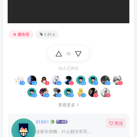
袭击塔
1.21.x
35
20人已评分
+5
+4
-1
+1
-1
+5
+1
+1
-1
+5
+1
+3
+5
+2
-1
-1
查看更多
li1801
关注
这家伙很懒，什么都没有写...