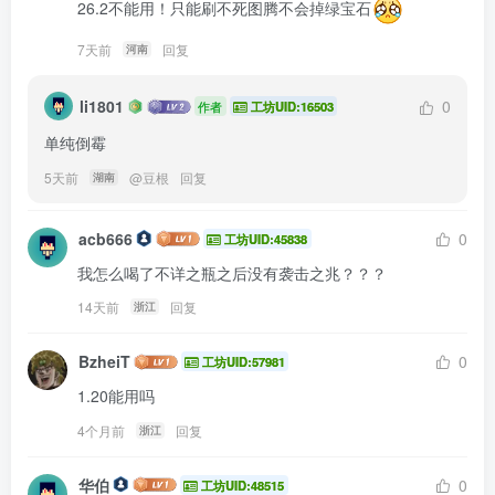
26.2不能用！只能刷不死图腾不会掉绿宝石
7天前
回复
河南
li1801
0
作者
工坊UID:16503
单纯倒霉
5天前
@
豆根
回复
湖南
acb666
0
工坊UID:45838
我怎么喝了不详之瓶之后没有袭击之兆？？？
14天前
回复
浙江
BzheiT
0
工坊UID:57981
1.20能用吗
4个月前
回复
浙江
华伯
0
工坊UID:48515