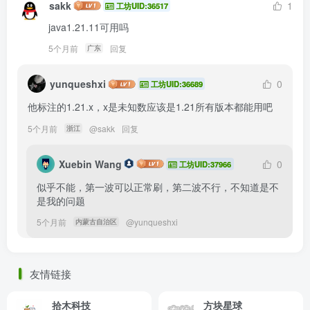
sakk
1
工坊UID:36517
java1.21.11可用吗
5个月前
回复
广东
yunqueshxi
0
工坊UID:36689
他标注的1.21.x，x是未知数应该是1.21所有版本都能用吧
5个月前
@
sakk
回复
浙江
Xuebin Wang
0
工坊UID:37966
似乎不能，第一波可以正常刷，第二波不行，不知道是不
是我的问题
5个月前
@
yunqueshxi
内蒙古自治区
友情链接
拾木科技
方块星球