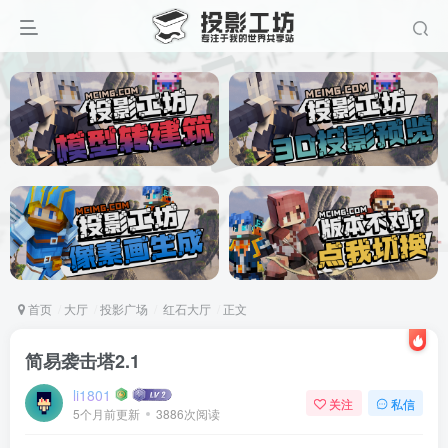
首页
大厅
投影广场
红石大厅
正文
简易袭击塔2.1
li1801
关注
私信
5个月前更新
3886次阅读