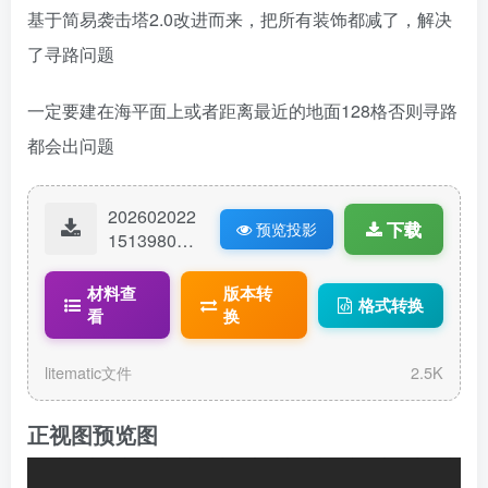
基于简易袭击塔2.0改进而来，把所有装饰都减了，解决
了寻路问题
一定要建在海平面上或者距离最近的地面128格否则寻路
都会出问题
202602022
下载
预览投影
15139806-
简易袭击塔
2.1.litemati
材料查
版本转
格式转换
c
看
换
litematic文件
2.5K
正视图预览图