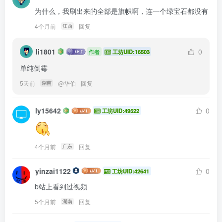
为什么，我刷出来的全部是旗帜啊，连一个绿宝石都没有
4个月前
回复
江西
li1801
0
作者
工坊UID:16503
单纯倒霉
5天前
@
华伯
回复
湖南
ly15642
0
工坊UID:49522
4个月前
回复
广东
yinzai1122
0
工坊UID:42641
b站上看到过视频
5个月前
回复
湖南