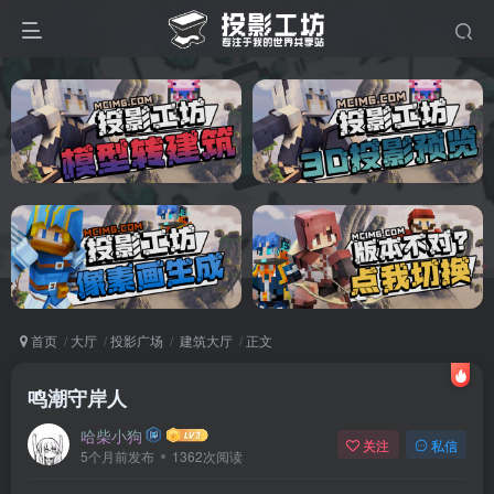
首页
大厅
投影广场
建筑大厅
正文
鸣潮守岸人
哈柴小狗
关注
私信
5个月前发布
1362次阅读