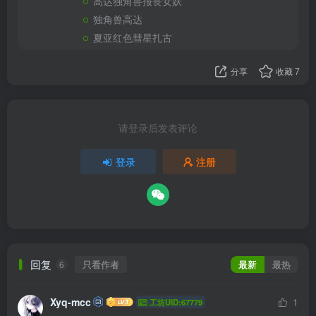
高达独角兽报丧女妖
独角兽高达
夏亚红色彗星扎古
分享
收藏
7
请登录后发表评论
登录
注册
回复
只看作者
最新
最热
6
Xyq-mcc
1
工坊UID:67779