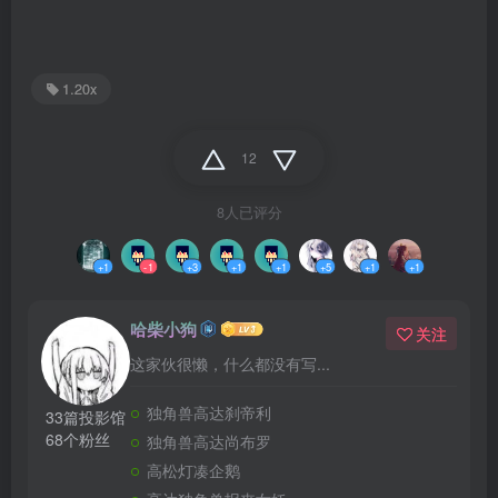
1.20x
12
8人已评分
+1
-1
+3
+1
+1
+5
+1
+1
哈柴小狗
关注
这家伙很懒，什么都没有写...
独角兽高达刹帝利
33篇投影馆
68个粉丝
独角兽高达尚布罗
高松灯凑企鹅