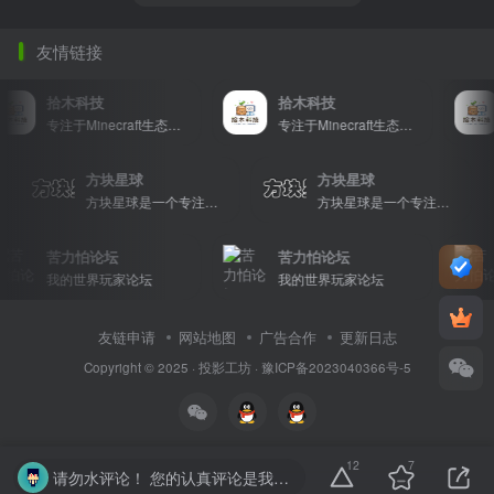
友情链接
拾木科技
拾木科技
专注于Minecraft生态建设
专注于Minecraft生态建设
方块星球
方块星球
等内容，打造Minecraft玩家的专属社区乐园！
方块星球是一个专注于我的世界的中文论坛，提供丰富的资源分享、玩家交流和创意展示，包括地图、皮肤、数据包等内容，打造Minecraft玩家的专属社区乐园！
方块星球是一个专注于我的世界的中文论坛，提供丰富的资源分享、玩家交流和创意展示，包括地图、皮肤、数据包等内容，打造Minecraft玩家的专属社区乐园！
苦力怕论坛
苦力怕论坛
我的世界玩家论坛
我的世界玩家论坛
友链申请
网站地图
广告合作
更新日志
Copyright © 2025 ·
投影工坊
·
豫ICP备2023040366号-5
12
7
请勿水评论！ 您的认真评论是我们的动力。请勿随意输入无意义字符或符号。温馨提示： 对于恶意灌水行为，我们将保留封禁处理的权利。