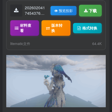
202602041
下载
预览投影
74543768-
守岸人190.l
itematic
材料查
版本转
格式转换
看
换
litematic文件
64.4K