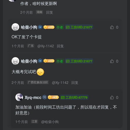
作者，啥时候更新啊
2个月前
回复
湖南
哈柴小狗
0
作者
工坊UID:21677
OK了发了个卡提
1个月前
@
Xy-1142
回复
广东
哈柴小狗
0
作者
工坊UID:21677
大概考完试吧
2个月前
@
Xy-1142
回复
广西壮族自治区
Xyq-mcc
0
工坊UID:67779
加油加油（前段时间工坊出问题了，所以现在才回复，不
好意思）
1个月前
@
哈柴小狗
江苏