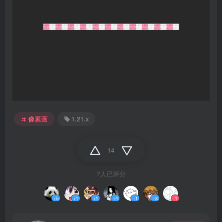
像素画
1.21.x
14
7人已评分
+5
+1
+1
+4
+1
+3
-1