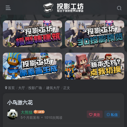
首页
大厅
投影广场
建筑大厅
正文
小鸟游六花
大熊猫
关注
私信
5个月前发布
1010次阅读