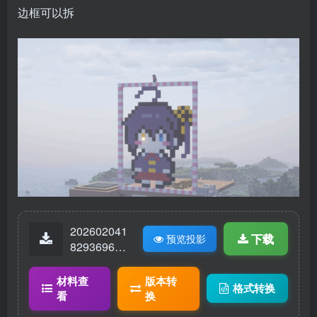
边框可以拆
202602041
下载
预览投影
82936962-
六花.litemat
ic
材料查
版本转
格式转换
看
换