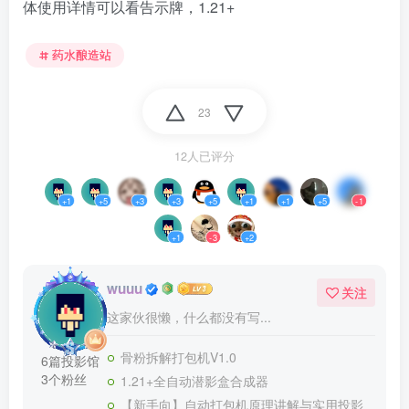
体使用详情可以看告示牌，1.21+
药水酿造站
23
12人已评分
+1
+5
+3
+3
+5
+1
+1
+5
-1
+1
-3
+2
wuuu
关注
这家伙很懒，什么都没有写...
骨粉拆解打包机V1.0
6篇投影馆
3个粉丝
1.21+全自动潜影盒合成器
【新手向】自动打包机原理讲解与实用投影