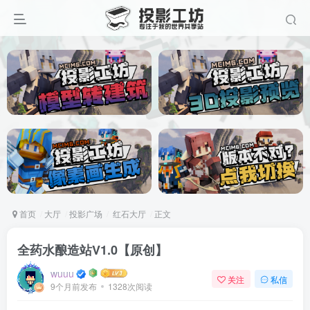
首页
大厅
投影广场
红石大厅
正文
全药水酿造站V1.0【原创】
wuuu
关注
私信
9个月前发布
1328次阅读