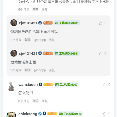
为什么上面那个活塞不推出去啊，而且拉杆拉了不上水瓶
5个月前
回复
江苏
xjw131421
0
工坊UID:70931
侦测器放粘性活塞上面才可以
2个月前
@
ppppp
回复
浙江
xjw131421
0
工坊UID:70931
放粘性活塞上面
2个月前
@
ppppp
回复
浙江
wanxiaoen
0
工坊UID:5707
怎么使用
8个月前
回复
浙江
chicksong
0
工坊UID:2419