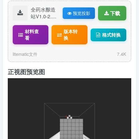
全药水酿造
下载
预览投影
站V1.0-2.lit
ematic
材料查
版本转
格式转换
看
换
litematic文件
7.4K
正视图预览图