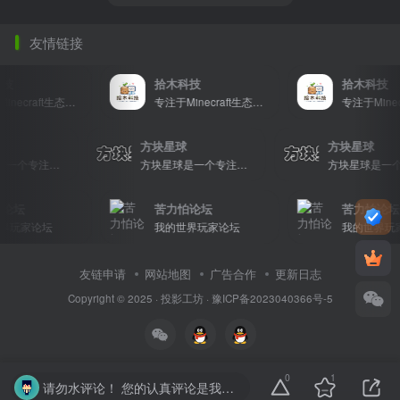
友情链接
技
拾木科技
拾木科技
专注于Minecraft生态建设
专注于Minecraft生态建设
球
方块星球
方块星球
方块星球是一个专注于我的世界的中文论坛，提供丰富的资源分享、玩家交流和创意展示，包括地图、皮肤、数据包等内容，打造Minecraft玩家的专属社区乐园！
方块星球是一个专注于我的世界的中文论坛，提供丰富的资源分享、玩家交流和创意展示，包括地图、皮肤、数据包等内容，打造Minecraft玩家的专属社区乐园！
论坛
苦力怕论坛
苦力怕论坛
界玩家论坛
我的世界玩家论坛
我的世界玩家
友链申请
网站地图
广告合作
更新日志
Copyright © 2025 ·
投影工坊
·
豫ICP备2023040366号-5
0
1
请勿水评论！ 您的认真评论是我们的动力。请勿随意输入无意义字符或符号。温馨提示： 对于恶意灌水行为，我们将保留封禁处理的权利。