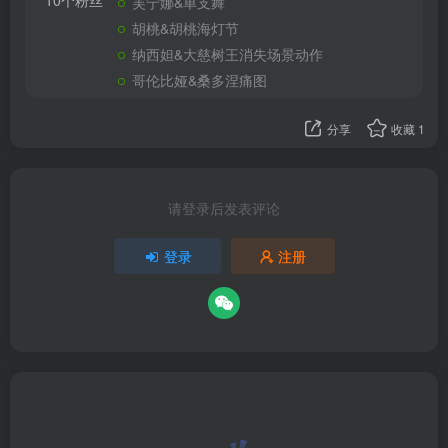
10个粉丝
芙宁娜&单支舞
胡桃&胡桃海灯节
纳西妲&大慈树王消失场景动作
哥伦比娅&桑多涅痛图
分享
收藏
1
请登录后发表评论
登录
注册