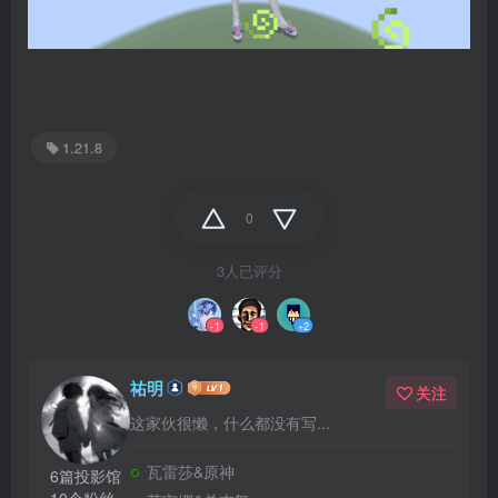
1.21.8
0
3人已评分
-1
-1
+2
祐明
关注
这家伙很懒，什么都没有写...
瓦雷莎&原神
6篇投影馆