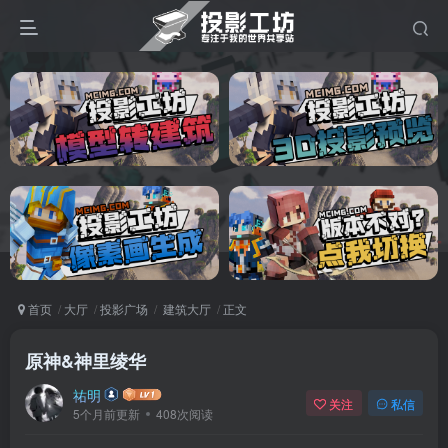
首页
大厅
投影广场
建筑大厅
正文
原神&神里绫华
祐明
关注
私信
5个月前更新
408次阅读