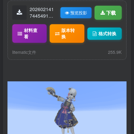
202602141
下载
预览投影
74454913-
神里绫华.lit
ematic
材料查
版本转
格式转换
看
换
litematic文件
255.9K